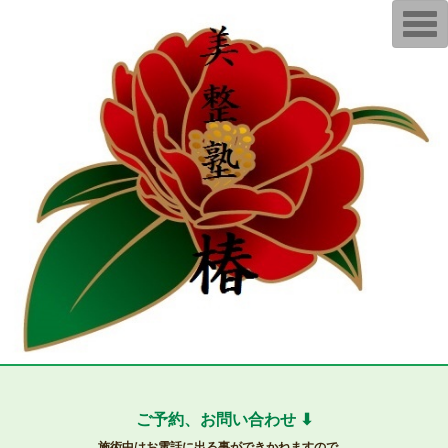
T
o
g
g
l
e
n
a
v
i
g
a
t
i
o
n
ご予約、お問い合わせ ⬇︎
施術中はお電話に出る事ができかねますので、