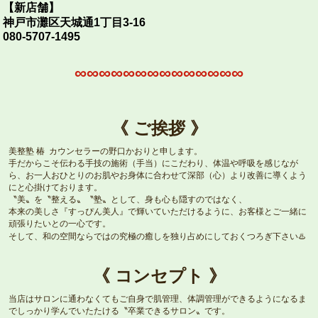
【新店舗】
神戸市灘区天城通1丁目3-16
080-5707-1495
∞∞∞∞∞∞∞∞∞∞∞∞∞∞
《 ご挨拶 》
美整塾 椿 カウンセラーの野口かおりと申します。
手だからこそ伝わる手技の施術（手当）にこだわり、体温や呼吸を感じなが
ら、お一人おひとりのお肌やお身体に合わせて深部（心）より改善に導くよう
にと心掛けております。
〝美〟を〝整える〟〝塾〟として、身も心も隠すのではなく、
本来の美しさ『すっぴん美人』で輝いていただけるように、お客様とご一緒に
頑張りたいとの一心です。
そして、和の空間ならではの究極の癒しを独り占めにしておくつろぎ下さい♨️
《 コンセプト 》
当店はサロンに通わなくてもご自身で肌管理、体調管理ができるようになるま
でしっかり学んでいたたける〝卒業できるサロン〟です。