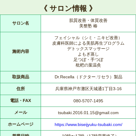
《 サロン情報 》
肌質改善・体質改善
サロン名
美整塾 椿
フェイシャル（シミ・ニキビ改善）
皮膚科医師による美肌再生プログラム
デトックスマッサージ
施術内容
よもぎ蒸し
足つぼ・手つぼ
枇杷の葉温灸
取扱商品
Dr.Recella（ドクター.リセラ）製品
住所
兵庫県神戸市灘区天城通1丁目3-16
電話・FAX
080-5707-1495
メール
tsubaki.2016.01.15@gmail.com
ホームページ
https://www.biseijyuku-tsubaki.com/
営業日時
10時〜17時（17時営業終了）