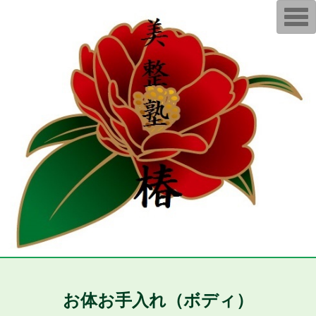
T
o
g
g
l
e
n
a
v
i
g
a
t
i
o
n
お体お手入れ（ボディ）