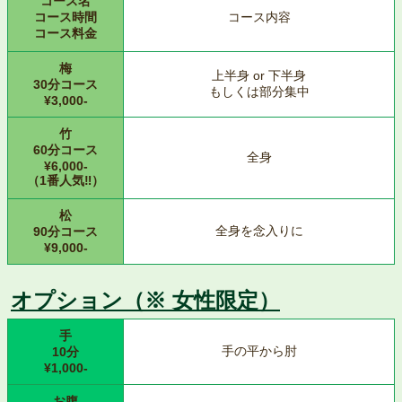
コース名
コース時間
コース内容
コース料金
梅
上半身 or 下半身
30分コース
もしくは部分集中
¥3,000-
竹
60分コース
全身
¥6,000-
（1番人気‼︎）
松
全身を念入りに
90分コース
¥9,000-
オプション（※ 女性限定）
手
手の平から肘
10分
¥1,000-
お腹