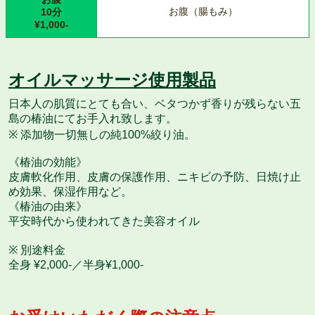
お腹（腸もみ）
10分
¥1,000-
オイルマッサージ使用製品
日本人の肌質にとても合い、ベタつかず香りが残らない五
島の椿油にてお手入れ致します。
※ 添加物一切無しの純100%絞り油。
《椿油の効能》
皮膚軟化作用、皮膚の保護作用、ニキビの予防、日焼け止
め効果、保湿作用など。
《椿油の由来》
平安時代から使われてきた美容オイル
※ 別途料金
全身 ¥2,000-／半身¥1,000-