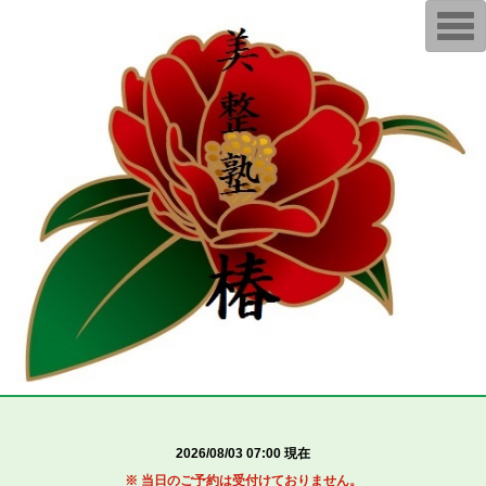
T
o
g
g
l
e
n
a
v
i
g
a
t
i
o
n
2026/08/03 07:00 現在
※ 当日のご予約は受付けておりません。