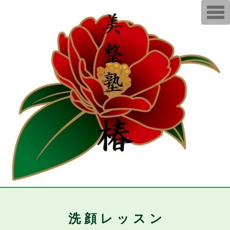
T
o
g
g
l
e
n
a
v
i
g
a
t
i
o
n
洗 顔 レ ッ ス ン